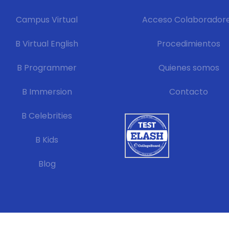
Campus Virtual
Acceso Colaborador
B Virtual English
Procedimientos
B Programmer
Quienes somos
B Immersion
Contacto
B Celebrities
B Kids
Blog