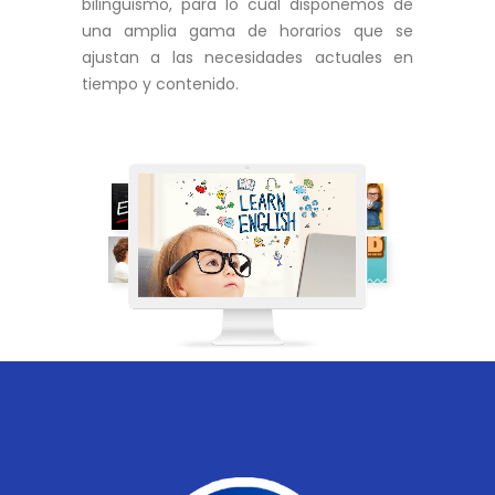
bilingüismo, para lo cual disponemos de
una amplia gama de horarios que se
ajustan a las necesidades actuales en
[/group]
tiempo y contenido.
[group group-nicaragua]
[/group]
[group group-panama]
[/group]
[group group-paraguay]
Sorry, no posts matched your criteria.
[/group]
[group group-peru]