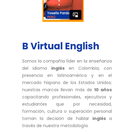
[/group]
[group group-costa-rica]
B Virtual English
[/group]
[group group-cuba]
Somos la compañía líder en la enseñanza
del idioma
inglés
en Colombia, con
presencia en latinoamérica y en el
mercado hispano de los Estados Unidos;
[/group]
nuestras marcas llevan más de
10 años
[group group-ecuador]
capacitando profesionales, ejecutivos y
estudiantes que por necesidad,
formación, cultura o superación personal
toman la decisión de hablar
inglés
a
[/group]
través de nuestra metodología.
[group group-salvador]