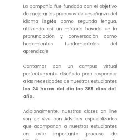
La compañía fue fundada con el objetivo
de mejorar los procesos de enseñanza del
idioma
inglés
como segunda lengua,
[/group]
utilizando así un método basado en la
[group group-estados-unidos]
pronunciación y conversación como
herramientas fundamentales del
aprendizaje
[/group]
[group group-guatemala]
Contamos con un campus virtual
perfectamente diseñado para responder
a las necesidades de nuestros estudiantes
las 24 horas del día los 365 días del
[/group]
año.
[group group-honduras]
Adicionalmente, nuestras clases on line
son en vivo con Advisors especializados
que acompañan a nuestros estudiantes
[/group]
en este importante proceso de
[group group-mexico]