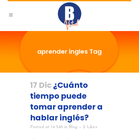
aprender ingles Tag
17 Dic
¿Cuánto
tiempo puede
tomar aprender a
hablar inglés?
Posted at 14:54h
in
Blog
2
Likes