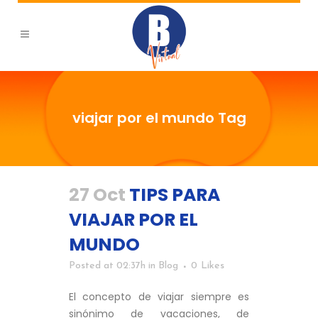
viajar por el mundo Tag
27 Oct
TIPS PARA
VIAJAR POR EL
MUNDO
Posted at 02:37h
in
Blog
0
Likes
El concepto de viajar siempre es
sinónimo de vacaciones, de